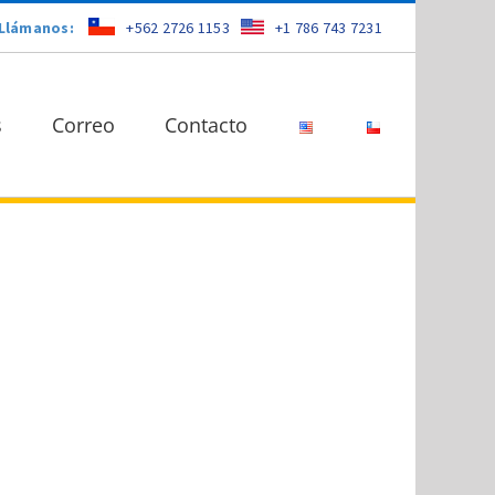
Llámanos:
+562 2726 1153
+1 786 743 7231
s
Correo
Contacto