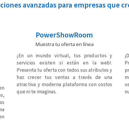
ciones avanzadas para empresas que c
PowerShowRoom
Muestra tu oferta en línea
¡En un mundo virtual, tus productos y
¡
servicios existen si están en la web!.
P
Presenta tu oferta con todos sus atributos y
p
haz crecer tus ventas a través de una
me
atractiva y moderna plataforma con costos
u
en
que ni te imaginas.
n
to,
os
una
en