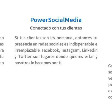
PowerSocialMedia
Conectado con tus clientes
en
Si tus clientes son las personas, entonces tu
es
presencia en redes sociales es indispensable e
ra
irremplazable. Facebook, Instagram, Linkedin
tu
y Twitter son lugares donde quieres estar y
on
nosotros lo hacemos por ti.
G
s
v
p
e
co